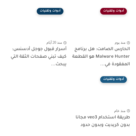
أدوات وتقنيات
أدوات وتقنيات
منذ يوم
منذ 20 أيام
الحارس الصامت: هل برنامج
أسرار قبول جوجل أدسنس:
Malware Hunter هو القطعة
كيف تبني صفحات الثقة التي
المفقودة في...
يبحث...
أدوات وتقنيات
منذ عام
طريقة استخدام veo3 مجانا
بدون كريديت وبدون حدود