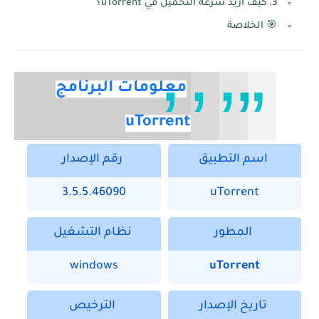
3. كيف أزيد سرعة التحميل في uTorrent؟
🎯 الخلاصة
معلومات البرنامج
uTorrent
اسم التطبيق
رقم الإصدار
3.5.5.46090
uTorrent
المطور
نظام التشغيل
windows
uTorrent
تاريخ الإصدار
الترخيص