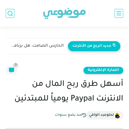
الحارس الصامت: هل برنامج Malware Hunter هو القطعة المفقودة في...
📁 جديد الربح من الأنترنت
0
التجارة الإلكترونية
أسهل طرق ربح المال من
الانترنت Paypal يومياً للمبتدئين
لحلوعبد الوافي
منذ بضع سنوات