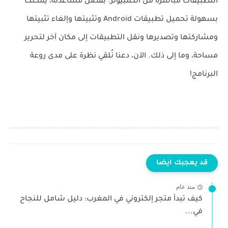
التطبيقات مباشرة من الكمبيوتر. بفضل مساعدته، يمكنك
بسهولة تحميل تطبيقات Android وتثبيتها وإلغاء تثبيتها
ومشاركتها وتصديرها ونقل التطبيقات إلى مكان آخر لتحرير
مساحة، وما إلى ذلك. الآن، دعنا نُلقي نظرة على مدى روعة
البرنامج!
قد يعجبك ايضا
منذ عام
كيف تبدأ متجر إلكتروني في المغرب: دليل شامل للنجاح
في...