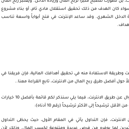
ل تطورت لتصبح منبراً لربح المال وزيادة الدخل. ويعتبر ربح المال
سواء كان الهدف من ذلك تحقيق استقلال مادي تام، أو بناء مشروع
الدخل الشهري. وقد ساعد الإنترنت في فتح أبواباً واسعة تناسب
أهداف.
وطريقة الاستفادة منه في تحقيق أهدافك المالية، فإن فريقنا في
ً حول أفضل طرق ربح المال من الانترنت، تابع القراءة معنا..
هناك طرق عديدة ومتنوعة تتيح للأشخاص كسب الأموال عن طريق الانترنت، فيما يلي سنذكر لكم قائمة بأفضل 10 خيارات
أقل ترشيحاً إلى الأكثر ترشيحاً (رقم 10 أدناه):
نترنت، فإن التداول يأتي في المقام الأول، حيث يحظى التداول
ين لما يوفره من فرص عديدة ومتنوعة لكسب المال. وذلك لأن