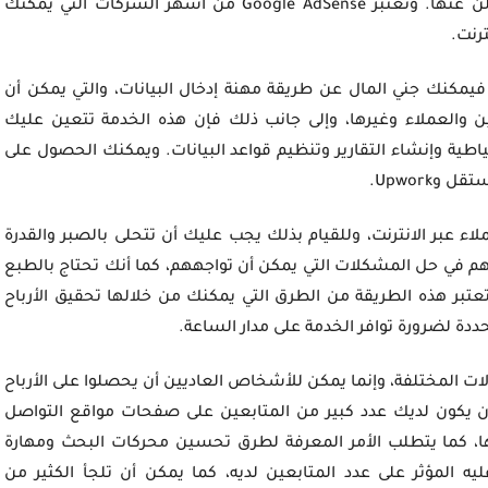
المحتوى الذي تقدمه ذو صلة بالمنتج أو الخدمة المعلن عنها. وتعتبر Google AdSense من أشهر الشركات التي يمكنك
ترنت.
يمكنك جني المال عن طريقة مهنة إدخال البيانات، والتي يمكن أن
ين والعملاء وغيرها، وإلى جانب ذلك فإن هذه الخدمة تتعين عليك
ياطية وإنشاء التقارير وتنظيم قواعد البيانات. ويمكنك الحصول على
Upwork.
ء عبر الانترنت، وللقيام بذلك يجب عليك أن تتحلى بالصبر والقدرة
م في حل المشكلات التي يمكن أن تواجههم، كما أنك تحتاج بالطبع
تبر هذه الطريقة من الطرق التي يمكنك من خلالها تحقيق الأرباح
دة لضرورة توافر الخدمة على مدار الساعة.
ت المختلفة، وإنما يمكن للأشخاص العاديين أن يحصلوا على الأرباح
خلالها، حيث يتطلب العمل كمؤثر أو Influencer أن يكون لديك عدد كبير من المتابعين على صفحات مواقع التواصل
ا، كما يتطلب الأمر المعرفة لطرق تحسين محركات البحث ومهارة
ه المؤثر على عدد المتابعين لديه، كما يمكن أن تلجأ الكثير من